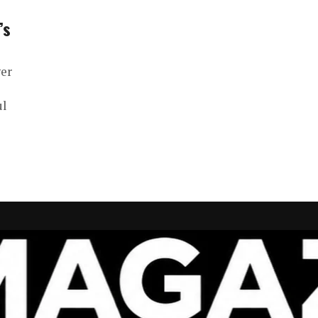
’s
ger
ul